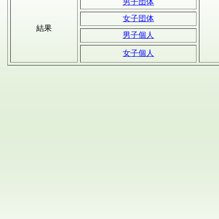
男子団体
女子団体
結果
男子
個人
女子個人